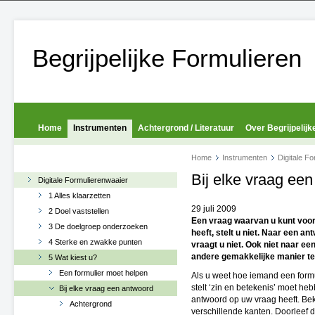
Begrijpelijke Formulieren
Home
Instrumenten
Achtergrond / Literatuur
Over Begrijpelijk
Home
Instrumenten
Digitale F
Bij elke vraag ee
Digitale Formulierenwaaier
1 Alles klaarzetten
29 juli 2009
2 Doel vaststellen
Een vraag waarvan u kunt voor
3 De doelgroep onderzoeken
heeft, stelt u niet. Naar een an
4 Sterke en zwakke punten
vraagt u niet. Ook niet naar ee
andere gemakkelijke manier te 
5 Wat kiest u?
Een formulier moet helpen
Als u weet hoe iemand een formul
stelt ‘zin en betekenis’ moet he
Bij elke vraag een antwoord
antwoord op uw vraag heeft. Bek
Achtergrond
verschillende kanten. Doorleef 