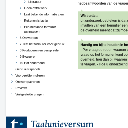
Literatuur
het beantwoorden van de vragen
Geen extra werk
Laat bekende informatie zien
Wist u dat:
uit onderzoek gebleken is dat 
Rekenen is lastig
invullen van een formulier ee
Een bestaand formulier
de overheid meent dat zij moe
aanpassen
6 Ontwerpen
7 Test het formulier voor gebruik
Handig om bij te houden in he
- Per vraag de reden waarom di
8 Produceren en verspreiden
vraag op het formulier komt oo
9 Evalueren
overheid, hou dan bij waarom di
10 Het onderhoud
te vragen. - Hoe u onderzocht
Gebruikerspanels
Voorbeeldformulieren
Ontwerppatronen
Reviews
Veelgestelde vragen