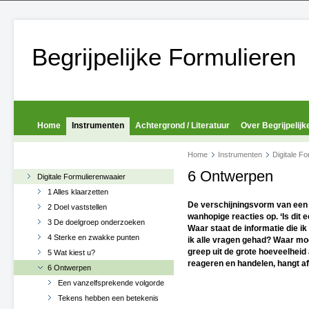
Begrijpelijke Formulieren
Home
Instrumenten
Achtergrond / Literatuur
Over Begrijpelijk
Home
Instrumenten
Digitale F
6 Ontwerpen
Digitale Formulierenwaaier
1 Alles klaarzetten
De verschijningsvorm van een 
2 Doel vaststellen
wanhopige reacties op. ‘Is dit 
3 De doelgroep onderzoeken
Waar staat de informatie die ik
4 Sterke en zwakke punten
ik alle vragen gehad? Waar moe
greep uit de grote hoeveelhei
5 Wat kiest u?
reageren en handelen, hangt af
6 Ontwerpen
Een vanzelfsprekende volgorde
Tekens hebben een betekenis